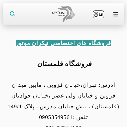

مدلها
فروشگاه های اختصاصی نیکران موتور
خدمات پس از فروش
نمایندگی ها
فروشگاه قلمستان
فروشگاه اینترنتی
آدرس: تهران،خیابان قزوین ، مابین میدان
مقایسه محصولات
قزوین و خیابان ولی عصر ،خیابان جوادیان
تماس با ما
(قلمستان) ، نبش خیابان مدرس ، پلاک 149/1
تلفن :09053549561
نیکران