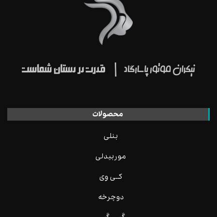
محصولات
بنلی
موربیدلی
کــی وِی
دوچرخه